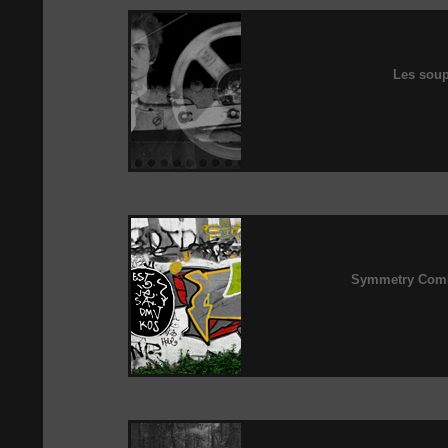
Les soup
Symmetry Comb