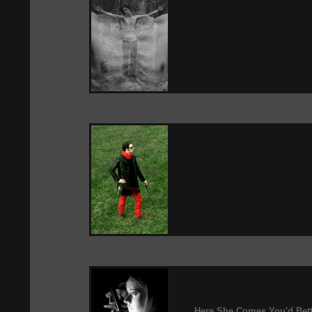
Here She Comes You'd Bett