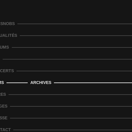
 SNOBS
UALITÉS
UMS
CERTS
MS
ARCHIVES
RES
GES
SSE
TACT