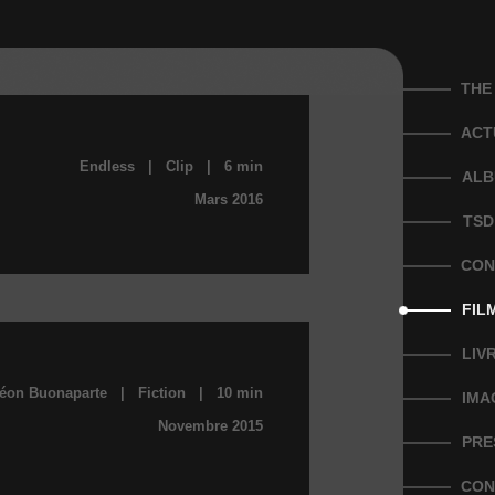
THE
ACT
Endless | Clip | 6 min
ALB
Mars 2016
TSD
CON
FIL
LIV
léon Buonaparte | Fiction | 10 min
IMA
Novembre 2015
PRE
CON