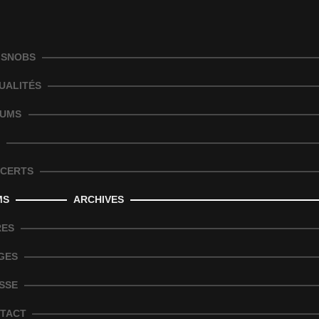
 SNOBS
UALITÉS
UMS
CERTS
MS
ARCHIVES
RES
GES
SSE
TACT