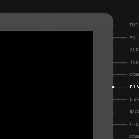
THE
ACT
ALB
TSD
CON
FIL
LIV
IMA
PRE
CON