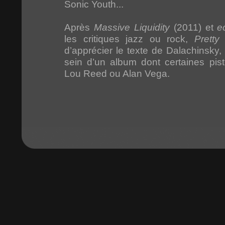
Sonic Youth...
Après
Massive Liquidity
(2011) et
e
les critiques jazz ou rock,
Pretty
d’apprécier le texte de Dalachinsky,
sein d’un album dont certaines pist
Lou Reed ou Alan Vega.