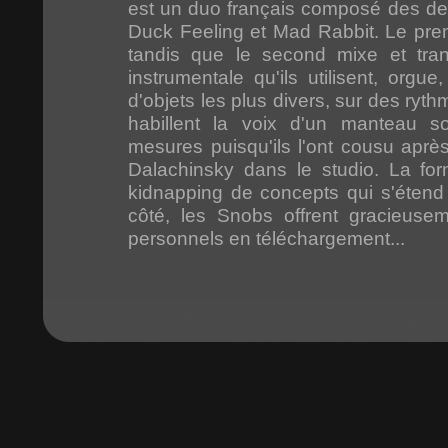
est un duo français composé des de
Duck Feeling et Mad Rabbit. Le prem
tandis que le second mixe et tran
instrumentale qu'ils utilisent, orgue
d'objets les plus divers, sur des ryt
habillent la voix d'un manteau s
mesures puisqu'ils l'ont cousu après
Dalachinsky dans le studio. La fo
kidnapping de concepts qui s'étend 
côté, les Snobs offrent gracieuse
personnels en téléchargement...