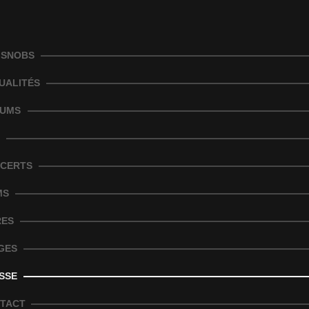
 SNOBS
UALITÉS
UMS
CERTS
MS
RES
GES
SSE
TACT