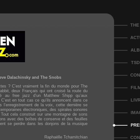
THE
ACT
ALB
TSD
CON
teve Dalachinsky and The Snobs
actes ? C’est vraiment la fin du monde pour The
FIL
abbit, deux Français qui ont croisé la route du
tué au free jazz d’un Matthew Shipp qu’aux
LIV
 C’est en tout cas ce qu’ils annoncent dans ce
 l’enregistrement de la voix, cette dernière se
temporaines électroniques, des spirales sonores
IMA
s. Tout cela construit sur une montagne de sons
ions avec des boîtes de conserve et des feuilles
iment se perdre dans les donjons de la musique
PRE
Raphaëlle Tchamitchian
CON