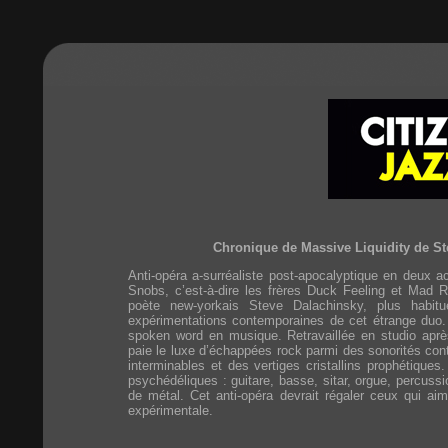
Chronique de Massive Liquidity de S
Anti-opéra a-surréaliste post-apocalyptique en deux 
Snobs, c’est-à-dire les frères Duck Feeling et Mad R
poète new-yorkais Steve Dalachinsky, plus habi
expérimentations contemporaines de cet étrange duo.
spoken word en musique. Retravaillée en studio après
paie le luxe d’échappées rock parmi des sonorités con
interminables et des vertiges cristallins prophétique
psychédéliques : guitare, basse, sitar, orgue, percuss
de métal. Cet anti-opéra devrait régaler ceux qui a
expérimentale.