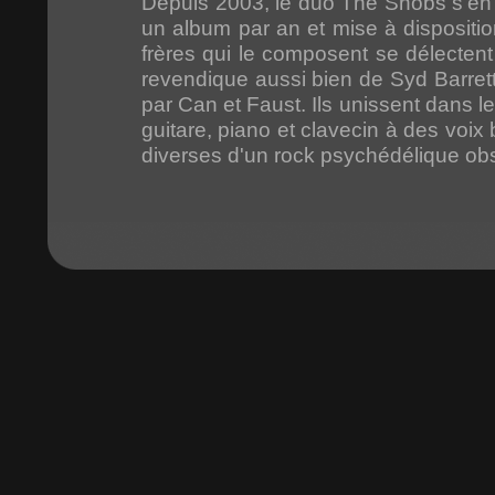
Depuis 2003, le duo The Snobs s'en e
un album par an et mise à dispositio
frères qui le composent se délecten
revendique aussi bien de Syd Barret
par Can et Faust. Ils unissent dans 
guitare, piano et clavecin à des voix 
diverses d'un rock psychédélique obs